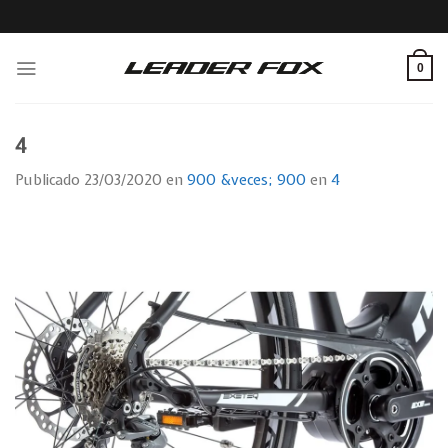
Skip
to
content
0
4
Publicado
23/03/2020
en
900 &veces; 900
en
4