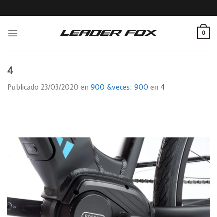
Skip
to
content
0
4
Publicado
23/03/2020
en
900 &veces; 900
en
4