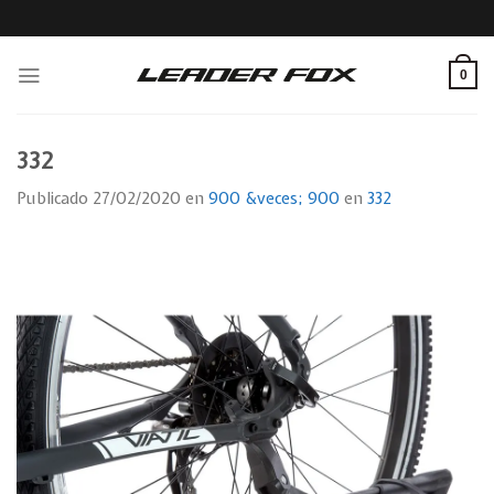
Skip
to
content
0
332
Publicado
27/02/2020
en
900 &veces; 900
en
332