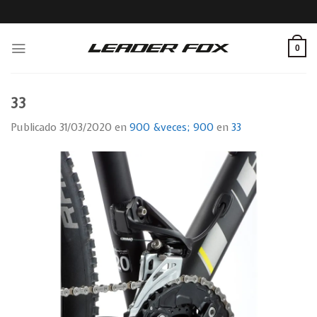
Skip
to
content
0
33
Publicado
31/03/2020
en
900 &veces; 900
en
33