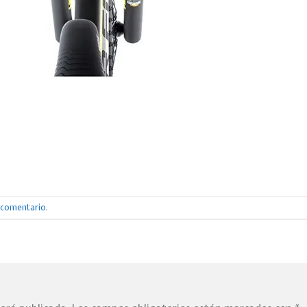
n comentario
.