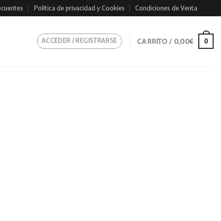
ecuentes
Política de privacidad y Cookies
Condiciones de Venta
ACCEDER / REGISTRARSE
CARRITO /
0,00
€
0