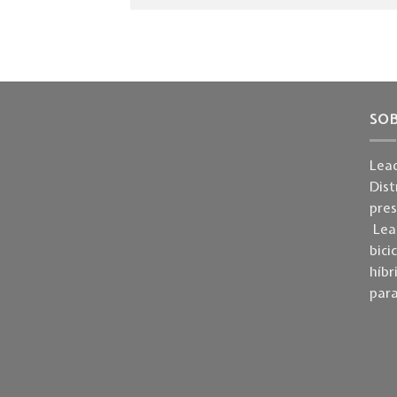
SO
Lead
Dist
pre
Lead
bici
híbr
para