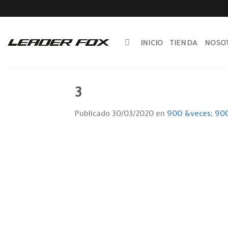
Skip
to
content
INICIO
TIENDA
NOSO
3
Publicado
30/03/2020
en
900 &veces; 90