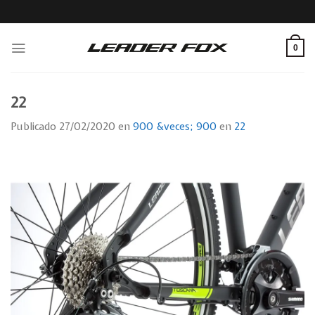
Skip
to
content
0
22
Publicado
27/02/2020
en
900 &veces; 900
en
22