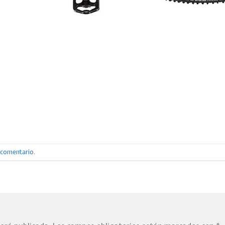
n comentario
.