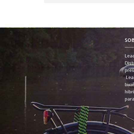
SO
Lead
Dist
pre
Lead
bici
híbr
para