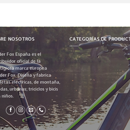
BRE NOSOTROS
CATEGORÍAS DE PRODUC
er Fox España es el
ribuidor oficial de la
stigiosa marca europea
er Fox. Diseña y fabrica
cletas eléctricas, de montaña,
idas, urbanas, triciclos y bicis
 niños.