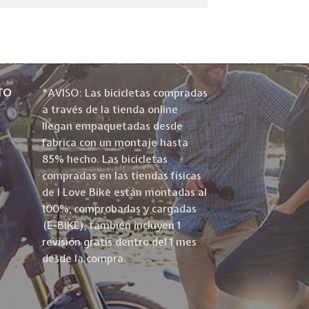
TO
*AVISO: Las bicicletas compradas
a través de la tienda online
llegan empaquetadas desde
fabrica con un montaje hasta
85% hecho. Las bicicletas
compradas en las tiendas físicas
de I Love Bike están montadas al
100%, comprobadas y cargadas
(E-BIKE), también incluyen 1
revisión gratis dentro del 1 mes
desde la compra.