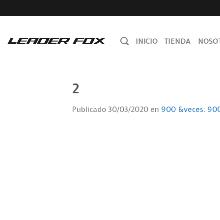
Skip
to
content
INICIO
TIENDA
NOSO
2
Publicado
30/03/2020
en
900 &veces; 90