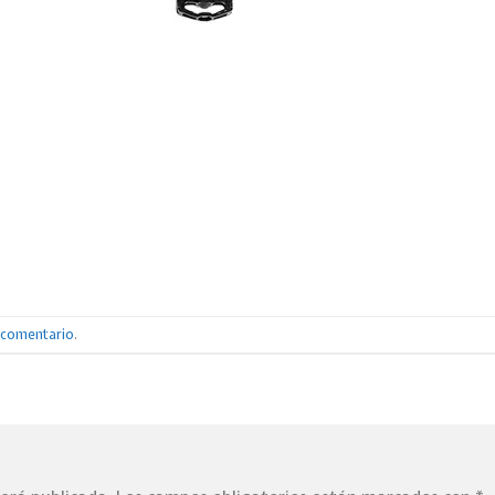
n comentario
.