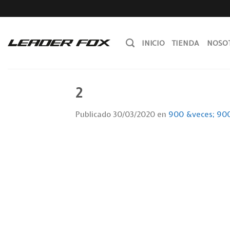
Skip
to
content
INICIO
TIENDA
NOSO
2
Publicado
30/03/2020
en
900 &veces; 90