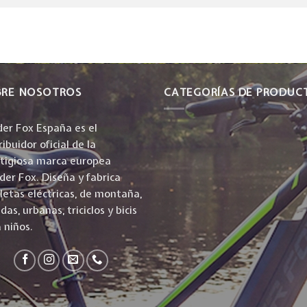
BRE NOSOTROS
CATEGORÍAS DE PRODUC
er Fox España es el
ribuidor oficial de la
stigiosa marca europea
er Fox. Diseña y fabrica
cletas eléctricas, de montaña,
idas, urbanas, triciclos y bicis
 niños.