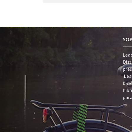
SO
Lead
Dist
pre
Lead
bici
híbr
para