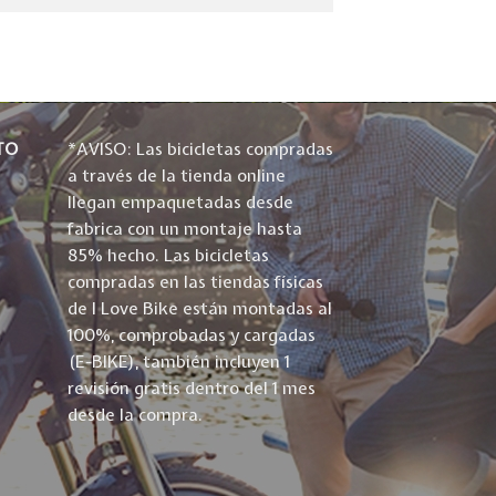
TO
*AVISO: Las bicicletas compradas
a través de la tienda online
llegan empaquetadas desde
fabrica con un montaje hasta
85% hecho. Las bicicletas
compradas en las tiendas físicas
de I Love Bike están montadas al
100%, comprobadas y cargadas
(E-BIKE), también incluyen 1
revisión gratis dentro del 1 mes
desde la compra.