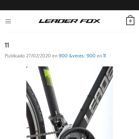
Skip
to
content
0
11
Publicado
27/02/2020
en
900 &veces; 900
en
11