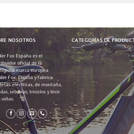
BRE NOSOTROS
CATEGORÍAS DE PRODUC
er Fox España es el
ribuidor oficial de la
stigiosa marca europea
er Fox. Diseña y fabrica
cletas eléctricas, de montaña,
idas, urbanas, triciclos y bicis
 niños.