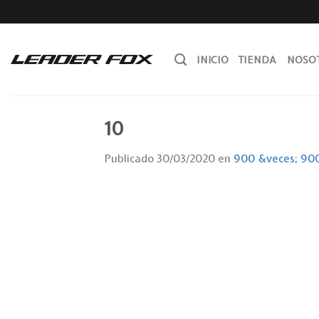
Skip
to
content
INICIO
TIENDA
NOSO
10
Publicado
30/03/2020
en
900 &veces; 90