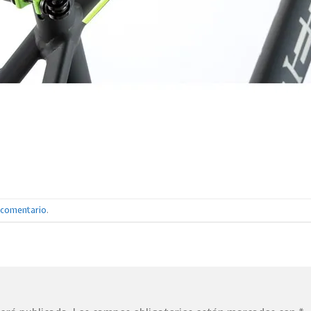
n comentario
.