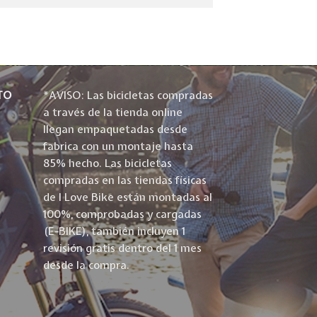
TO
*AVISO: Las bicicletas compradas
a través de la tienda online
llegan empaquetadas desde
fabrica con un montaje hasta
85% hecho. Las bicicletas
compradas en las tiendas físicas
de I Love Bike están montadas al
100%, comprobadas y cargadas
(E-BIKE), también incluyen 1
revisión gratis dentro del 1 mes
desde la compra.