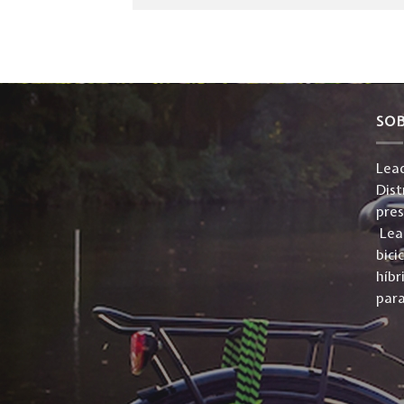
SO
Lead
Dist
pre
Lead
bici
híbr
para