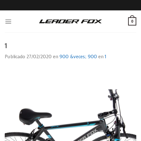
Skip
to
content
0
1
Publicado
27/02/2020
en
900 &veces; 900
en
1