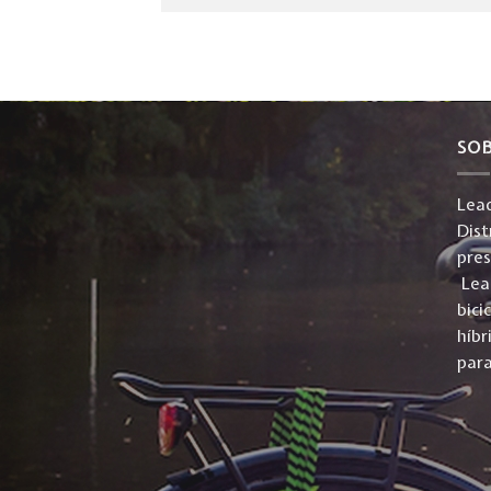
SO
Lead
Dist
pre
Lead
bici
híbr
para