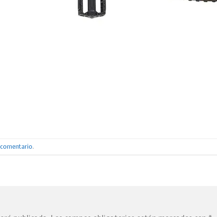
n comentario
.