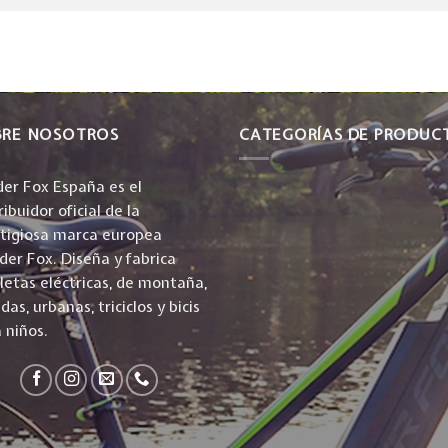
BRE NOSOTROS
CATEGORÍAS DE PRODUC
er Fox España es el
ribuidor oficial de la
stigiosa marca europea
er Fox. Diseña y fabrica
cletas eléctricas, de montaña,
idas, urbanas, triciclos y bicis
 niños.