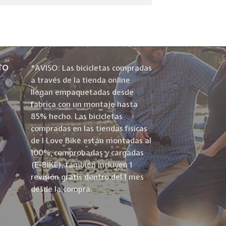
TO
*AVISO: Las bicicletas compradas
a través de la tienda online
llegan empaquetadas desde
fabrica con un montaje hasta
85% hecho. Las bicicletas
compradas en las tiendas físicas
de I Love Bike están montadas al
100%, comprobadas y cargadas
(E-BIKE), también incluyen 1
revisión gratis dentro del 1 mes
desde la compra.