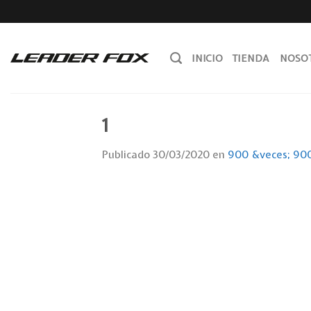
Skip
to
content
INICIO
TIENDA
NOSO
1
Publicado
30/03/2020
en
900 &veces; 90