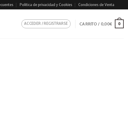
ecuentes
Política de privacidad y Cookies
Condiciones de Venta
ACCEDER / REGISTRARSE
CARRITO /
0,00
€
0