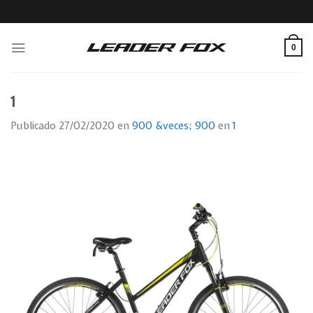
Skip
to
content
0
1
Publicado
27/02/2020
en
900 &veces; 900
en
1