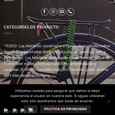
CATEGORÍAS DE PRODUCTO
*AVISO: Las bicicletas compradas a través de la tienda online
llegan empaquetadas desde fabrica con un montaje hasta
85% hecho. Las bicicletas compradas en las tiendas físicas de
I Love Bike están montadas al 100%, comprobadas y
cargadas (E-BIKE), también incluyen 1 revisión gratis dentro
del 1 mes desde la compra.
Utilizamos cookies para asegurar que damos la mejor
experiencia al usuario en nuestra web. Si sigues utilizando
este sitio asumiremos que estás de acuerdo.
INICIO
TIENDA
CONTACTO
PREGUNTAS FRECUENTES
POLÍTICA DE PRIVACIDAD Y COOKIES
CONDICIONES DE VENTA
OK
POLÍTICA DE PRIVACIDAD
Copyright 2026 ©
Leader Fox España