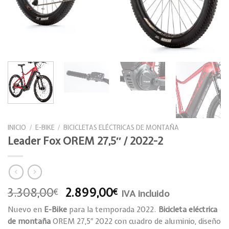
INICIO
/
E-BIKE
/
BICICLETAS ELÉCTRICAS DE MONTAÑA
Leader Fox OREM 27,5″ / 2022-2
El
El
3.308,00
2.899,00
€
€
IVA incluido
precio
precio
Nuevo en
E-Bike
para la temporada 2022.
Bicicleta eléctrica
original
actual
de montaña
OREM 27,5″ 2022 con cuadro de aluminio, diseño
era:
es: