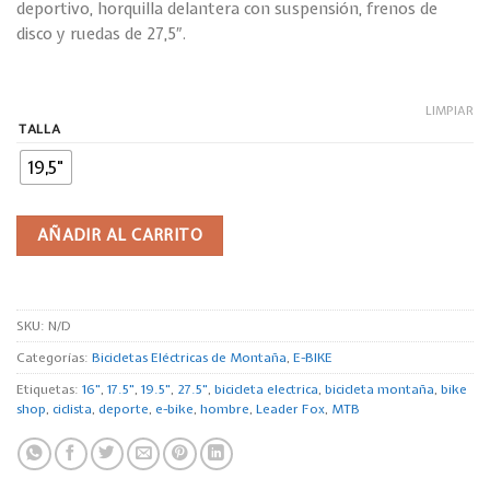
deportivo, horquilla delantera con suspensión, frenos de
3.308,00€.
2.899,00€.
disco y ruedas de 27,5″.
LIMPIAR
TALLA
19,5"
AÑADIR AL CARRITO
SKU:
N/D
Categorías:
Bicicletas Eléctricas de Montaña
,
E-BIKE
Etiquetas:
16"
,
17.5"
,
19.5"
,
27.5"
,
bicicleta electrica
,
bicicleta montaña
,
bike
shop
,
ciclista
,
deporte
,
e-bike
,
hombre
,
Leader Fox
,
MTB