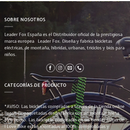
SOBRE NOSOTROS
Leader Fox España es el Distribuidor oficial de la prestigiosa
marca europea Leader Fox. Diseña y fabrica bicicletas
eléctricas, de montaña, híbridas, urbanas, triciclos y bicis para
niños.
CATEGORÍAS DE PRODUCTO
*AVISO: Las bicicletas compradas a través de la tienda online
llegan empaquetadas desde fabrica con un montaje hasta
85% hecho. Las bicicletas compradas en las tiendas físicas de
I Love Bike están montadas al 100%, comprobadas y