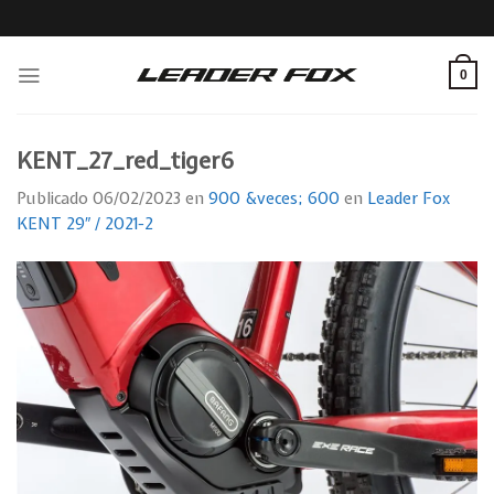
Skip
to
content
0
KENT_27_red_tiger6
Publicado
06/02/2023
en
900 &veces; 600
en
Leader Fox
KENT 29″ / 2021-2