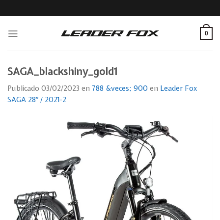
Skip
to
content
0
SAGA_blackshiny_gold1
Publicado
03/02/2023
en
788 &veces; 900
en
Leader Fox
SAGA 28″ / 2021-2