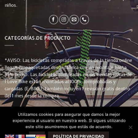
niños.
CATEGORÍAS DE PRODUCTO
*AVISO: Las bicicletas compradas a través de la tienda online
llegan empaquetadas desde fabrica con un montaje hasta
85% hecho. Las bicicletas compradas en las tiendas físicas de
I Love Bike están montadas al 100%, comprobadas y
cargadas (E-BIKE), también incluyen 1 revisión gratis dentro
del 1 mes desde la compra.
Utilizamos cookies para asegurar que damos la mejor
experiencia al usuario en nuestra web. Si sigues utilizando
este sitio asumiremos que estás de acuerdo.
INICIO
TIENDA
CONTACTO
PREGUNTAS FRECUENTES
POLÍTICA DE PRIVACIDAD Y COOKIES
CONDICIONES DE VENTA
OK
POLÍTICA DE PRIVACIDAD