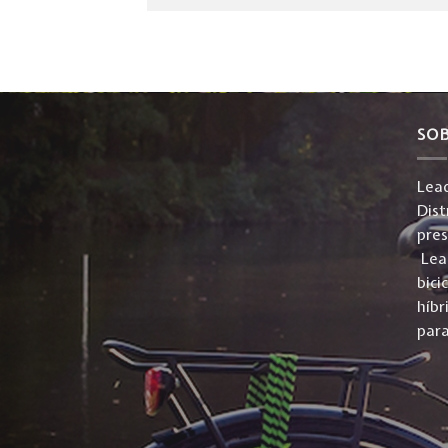
SO
Lead
Dist
pre
Lead
bici
híbr
para