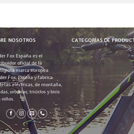
BRE NOSOTROS
CATEGORÍAS DE PRODUC
er Fox España es el
ribuidor oficial de la
stigiosa marca europea
er Fox. Diseña y fabrica
cletas eléctricas, de montaña,
idas, urbanas, triciclos y bicis
 niños.