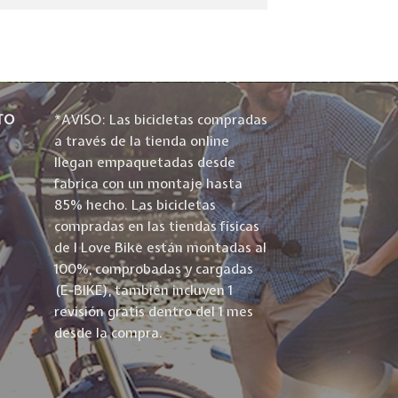
TO
*AVISO: Las bicicletas compradas
a través de la tienda online
llegan empaquetadas desde
fabrica con un montaje hasta
85% hecho. Las bicicletas
compradas en las tiendas físicas
de I Love Bike están montadas al
100%, comprobadas y cargadas
(E-BIKE), también incluyen 1
revisión gratis dentro del 1 mes
desde la compra.