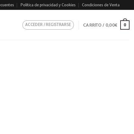
ecuentes
Política de privacidad y Cookies
Condiciones de Venta
ACCEDER / REGISTRARSE
CARRITO /
0,00
€
0