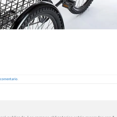
n comentario
.