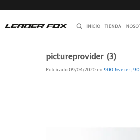
Skip
to
content
INICIO
TIENDA
NOSO
pictureprovider (3)
Publicado
09/04/2020
en
900 &veces; 90