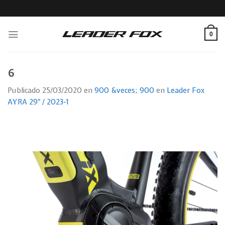
Skip
to
content
0
6
Publicado
25/03/2020
en
900 &veces; 900
en
Leader Fox
AYRA 29″ / 2023-1