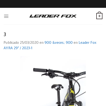
Skip
to
content
0
3
Publicado
25/03/2020
en
900 &veces; 900
en
Leader Fox
AYRA 29″ / 2023-1