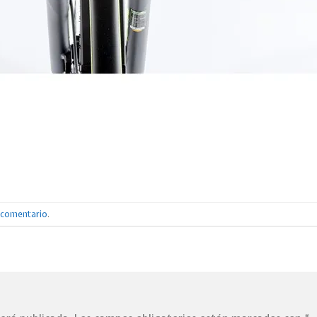
n comentario
.