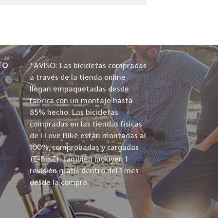
TO
*AVISO: Las bicicletas compradas
a través de la tienda online
llegan empaquetadas desde
fabrica con un montaje hasta
85% hecho. Las bicicletas
compradas en las tiendas físicas
de I Love Bike están montadas al
100%, comprobadas y cargadas
(E-BIKE), también incluyen 1
revisión gratis dentro del 1 mes
desde la compra.