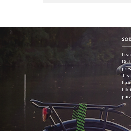
SO
Lead
Dist
pre
Lead
bici
híbr
para