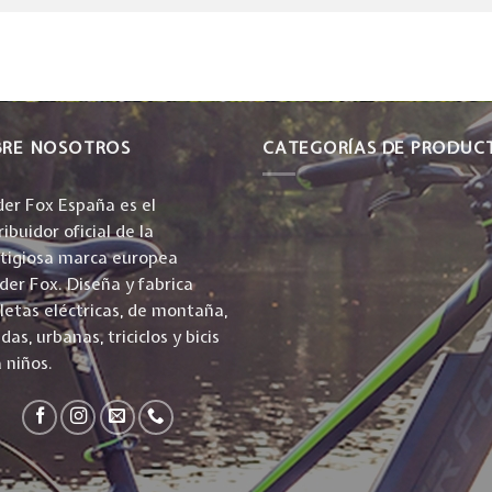
BRE NOSOTROS
CATEGORÍAS DE PRODUC
er Fox España es el
ribuidor oficial de la
stigiosa marca europea
er Fox. Diseña y fabrica
cletas eléctricas, de montaña,
idas, urbanas, triciclos y bicis
 niños.