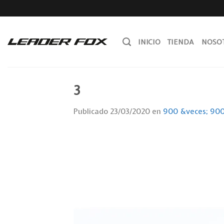
Skip
to
content
INICIO
TIENDA
NOSO
3
Publicado
23/03/2020
en
900 &veces; 90