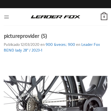
Skip
to
content
0
pictureprovider (5)
Publicado
12/03/2020
en
900 &veces; 900
en
Leader Fox
BEND lady 28″ / 2023-1