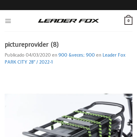
Skip
to
content
0
pictureprovider (8)
Publicado
04/03/2020
en
900 &veces; 900
en
Leader Fox
PARK CITY 28″ / 2022-1