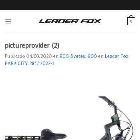
Skip
to
content
0
pictureprovider (2)
Publicado
04/03/2020
en
900 &veces; 900
en
Leader Fox
PARK CITY 28″ / 2022-1